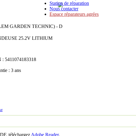
Station de réparation
Nous contacter
Espace réparateurs agrées
(ELEM GARDEN TECHNIC) - D
DEUSE 25.2V LITHIUM
 : 5411074183318
ntie : 3 ans
pdf
PDF, téléchargez
Adobe Reader
.