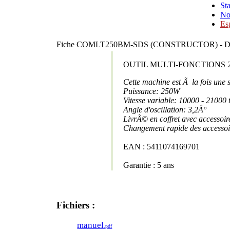
Sta
No
Es
Fiche COMLT250BM-SDS (CONSTRUCTOR) - 
OUTIL MULTI-FONCTIONS 
Cette machine est Ã la fois une 
Puissance: 250W
Vitesse variable: 10000 - 21000 
Angle d'oscillation: 3,2Â°
LivrÃ© en coffret avec accessoir
Changement rapide des accessoir
EAN : 5411074169701
Garantie : 5 ans
Fichiers :
manuel
.pdf