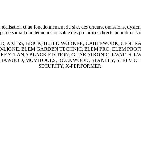
a réalisation et au fonctionnement du site, des erreurs, omissions, dysf
e saurait être tenue responsable des préjudices directs ou indirects résu
es marques : AR, AXESS, BRICK, BUILD WORKER, CABLEWORK,
O-LIGNE, ELEM GARDEN TECHNIC, ELEM PRO, ELEM PRO
REATLAND BLACK EDITION, GUARDTRONIC, I-WATTS, I-
ETAWOOD, MOVITOOLS, ROCKWOOD, STANLEY, STELVIO,
SECURITY, X-PERFORMER.