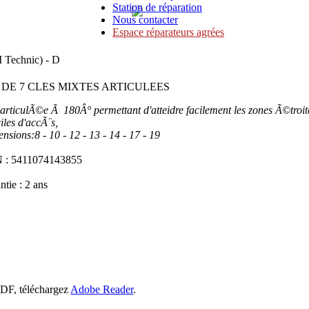
Station de réparation
Nous contacter
Espace réparateurs agrées
Technic) - D
 DE 7 CLES MIXTES ARTICULEES
 articulÃ©e Ã 180Â° permettant d'atteidre facilement les zones Ã©troit
ciles d'accÃ¨s,
nsions:8 - 10 - 12 - 13 - 14 - 17 - 19
 : 5411074143855
ntie : 2 ans
PDF, téléchargez
Adobe Reader
.